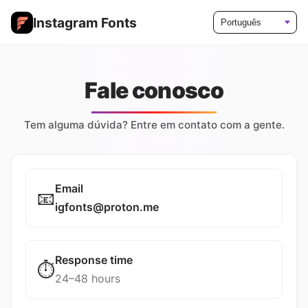
Instagram Fonts
Language
Fale conosco
Tem alguma dúvida? Entre em contato com a gente.
Email
📧
igfonts@proton.me
Response time
⏱️
24–48 hours